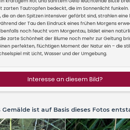
, in kräftigem Rot und sanftem Gelb leuchtende Blüte bre
t zarten Tautropfen bedeckt, die im Sonnenlicht funkeln.
, die an den Spitzen intensiver gefärbt sind, strahlen eine
 während der Tau den Eindruck eines frühen Morgens erwe
benfalls noch feucht vom Morgentau, bildet einen natürl
ie zarte Schönheit der Blume noch mehr zur Geltung brin
inen perfekten, flüchtigen Moment der Natur ein – die sti
hselspiel mit Licht, Wasser und der Umgebung.
Interesse an diesem Bild?
 Gemälde ist auf Basis dieses Fotos ents