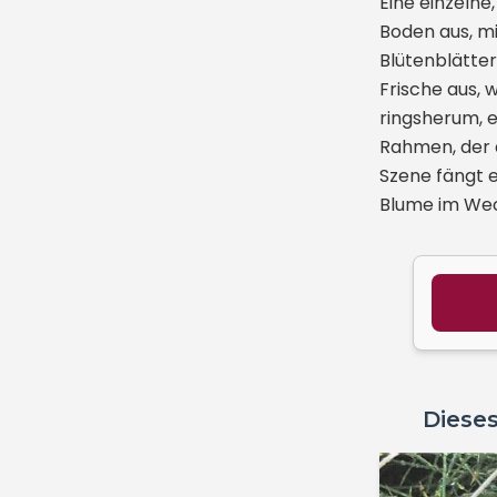
Eine einzelne
Boden aus, mi
Blütenblätter
Frische aus,
ringsherum, e
Rahmen, der d
Szene fängt e
Blume im Wec
Dieses