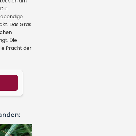
itet sich am
 Die
 lebendige
ckt. Das Gras
ichen
gt. Die
lle Pracht der
tanden: