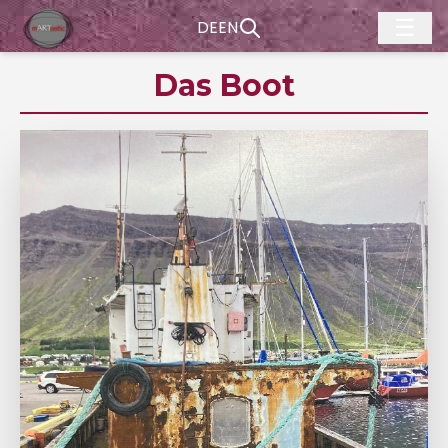
☰
DE
EN
Das Boot