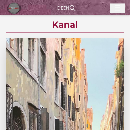
☰
DE
EN
Kanal